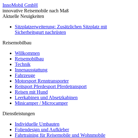
InnoMobil GmbH
innovative Reisemobile nach Maß
Aktuelle Neuigkeiten
Sitzplatzerweiterung: Zusätzlichen Sitzplatz mit
Sicherheitsgurt nachrüsten
Reisemobilbau
Willkommen
Reisemobilbau
Technik
Innenausstattung
Fahrzeuge
Motorsport Renntransporter
Reitsport Pferdesport Pferdetransport
Reisen mit Hund
Leerkabinen und Absetzkabinen
Minicamper / Microcamper
Dienstleistungen
Individuelle Umbauten
Foliendesign und Aufkleber
Fahrtraining für Reisemobile und Wohnmobile