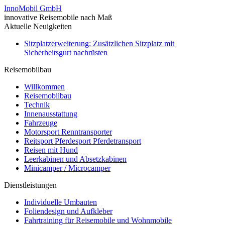
InnoMobil GmbH
innovative Reisemobile nach Maß
Aktuelle Neuigkeiten
Sitzplatzerweiterung: Zusätzlichen Sitzplatz mit
Sicherheitsgurt nachrüsten
Reisemobilbau
Willkommen
Reisemobilbau
Technik
Innenausstattung
Fahrzeuge
Motorsport Renntransporter
Reitsport Pferdesport Pferdetransport
Reisen mit Hund
Leerkabinen und Absetzkabinen
Minicamper / Microcamper
Dienstleistungen
Individuelle Umbauten
Foliendesign und Aufkleber
Fahrtraining für Reisemobile und Wohnmobile