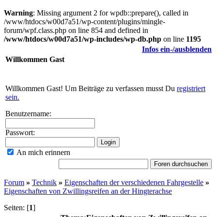
Warning
: Missing argument 2 for wpdb::prepare(), called in
/www/htdocs/w00d7a51/wp-content/plugins/mingle-
forum/wpf.class.php on line 854 and defined in
/www/htdocs/w00d7a51/wp-includes/wp-db.php
on line
1195
Infos ein-/ausblenden
Willkommen
Gast
Willkommen Gast! Um Beiträge zu verfassen musst Du
registriert
sein.
Benutzername:
Passwort:
An mich erinnern
Forum
»
Technik
»
Eigenschaften der verschiedenen Fahrgestelle
»
Eigenschaften von Zwillingsreifen an der Hingterachse
Seiten: [
1
]