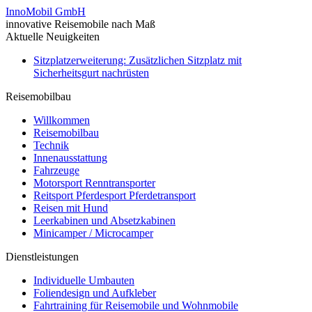
InnoMobil GmbH
innovative Reisemobile nach Maß
Aktuelle Neuigkeiten
Sitzplatzerweiterung: Zusätzlichen Sitzplatz mit
Sicherheitsgurt nachrüsten
Reisemobilbau
Willkommen
Reisemobilbau
Technik
Innenausstattung
Fahrzeuge
Motorsport Renntransporter
Reitsport Pferdesport Pferdetransport
Reisen mit Hund
Leerkabinen und Absetzkabinen
Minicamper / Microcamper
Dienstleistungen
Individuelle Umbauten
Foliendesign und Aufkleber
Fahrtraining für Reisemobile und Wohnmobile