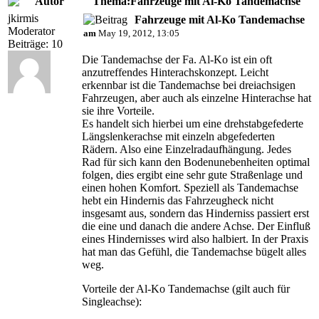
Autor
Thema:Fahrzeuge mit Al-Ko Tandemachse
jkirmis
Fahrzeuge mit Al-Ko Tandemachse
Moderator
am
May 19, 2012, 13:05
Beiträge: 10
Die Tandemachse der Fa. Al-Ko ist ein oft
anzutreffendes Hinterachskonzept. Leicht
erkennbar ist die Tandemachse bei dreiachsigen
Fahrzeugen, aber auch als einzelne Hinterachse hat
sie ihre Vorteile.
Es handelt sich hierbei um eine drehstabgefederte
Längslenkerachse mit einzeln abgefederten
Rädern. Also eine Einzelradaufhängung. Jedes
Rad für sich kann den Bodenunebenheiten optimal
folgen, dies ergibt eine sehr gute Straßenlage und
einen hohen Komfort. Speziell als Tandemachse
hebt ein Hindernis das Fahrzeugheck nicht
insgesamt aus, sondern das Hinderniss passiert erst
die eine und danach die andere Achse. Der Einfluß
eines Hindernisses wird also halbiert. In der Praxis
hat man das Gefühl, die Tandemachse bügelt alles
weg.
Vorteile der Al-Ko Tandemachse (gilt auch für
Singleachse):