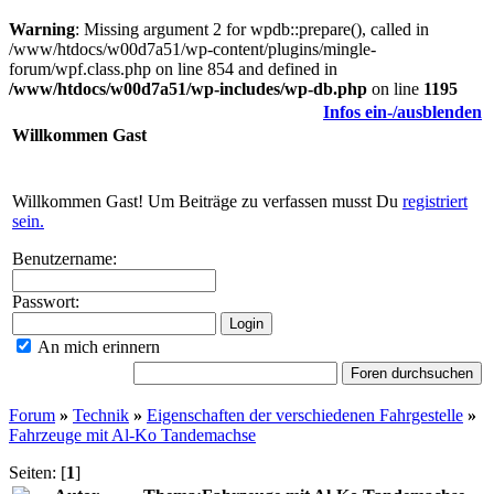
Warning
: Missing argument 2 for wpdb::prepare(), called in
/www/htdocs/w00d7a51/wp-content/plugins/mingle-
forum/wpf.class.php on line 854 and defined in
/www/htdocs/w00d7a51/wp-includes/wp-db.php
on line
1195
Infos ein-/ausblenden
Willkommen
Gast
Willkommen Gast! Um Beiträge zu verfassen musst Du
registriert
sein.
Benutzername:
Passwort:
An mich erinnern
Forum
»
Technik
»
Eigenschaften der verschiedenen Fahrgestelle
»
Fahrzeuge mit Al-Ko Tandemachse
Seiten: [
1
]