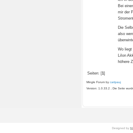
Bei eine
mir der 
Stromen
Die Selb
also wen
überwinte
Wo liegt 
LiIon Ak
höhere Zy
Seiten: [
1
]
Mingle Forum by
cartpauj
Version: 1.0.33.2 ; Die Seite wu
Designed by
M