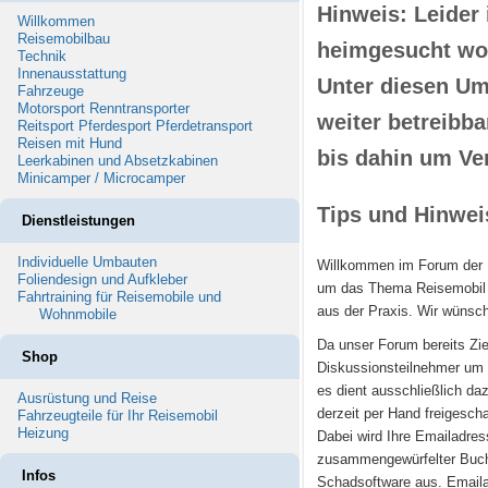
Hinweis: Leider
Willkommen
Reisemobilbau
heimgesucht wor
Technik
Innenausstattung
Unter diesen Ums
Fahrzeuge
Motorsport Renntransporter
weiter betreibba
Reitsport Pferdesport Pferdetransport
Reisen mit Hund
bis dahin um Ve
Leerkabinen und Absetzkabinen
Minicamper / Microcamper
Tips und Hinwei
Dienstleistungen
Individuelle Umbauten
Willkommen im Forum der 
Foliendesign und Aufkleber
um das Thema Reisemobil 
Fahrtraining für Reisemobile und
aus der Praxis. Wir wünsch
Wohnmobile
Da unser Forum bereits Zie
Shop
Diskussionsteilnehmer um ei
es dient ausschließlich da
Ausrüstung und Reise
derzeit per Hand freigesch
Fahrzeugteile für Ihr Reisemobil
Heizung
Dabei wird Ihre Emailadres
zusammengewürfelter Buchs
Infos
Schadsoftware aus. Emailan