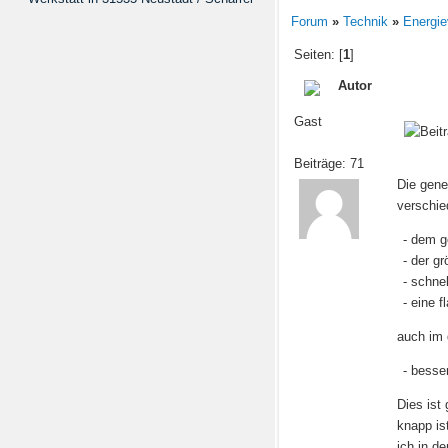
Forum
»
Technik
»
Energie
Seiten: [
1
]
Autor
Gast
Beiträge: 71
Die gene
verschie
- dem g
- der g
- schne
- eine 
auch im 
- besse
Dies ist
knapp is
ich in d