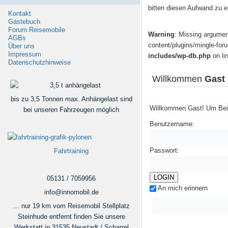
bitten diesen Aufwand zu e
Kontakt
Gästebuch
Forum Reisemobile
Warning
: Missing argumen
AGBs
content/plugins/mingle-for
Über uns
Impressum
includes/wp-db.php
on li
Datenschutzhinweise
Willkommen
Gast
bis zu 3,5 Tonnen max. Anhängelast sind
Willkommen Gast! Um Bei
bei unseren Fahrzeugen möglich
Benutzername:
Passwort:
Fahrtraining
05131 / 7059956
An mich erinnern
info@innomobil.de
... nur 19 km vom Reisemobil Stellplatz
Steinhude entfernt finden Sie unsere
Werkstatt in 31535 Neustadt / Scharrel